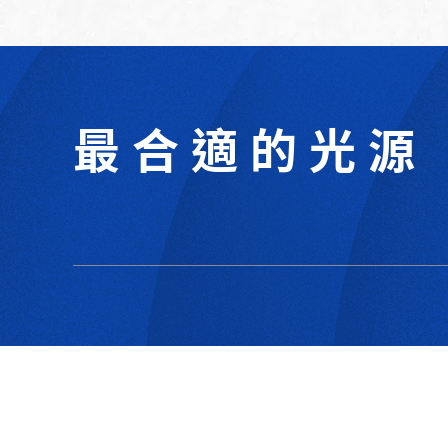
最合適的光源
302044新竹縣竹北市成功一街156號2樓
+886-3-6583766