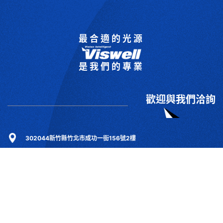
最合適的光源
是我們的專業
歡迎與我們洽詢
302044新竹縣竹北市成功一街156號2樓
+886-3-6583766
+886-3-6583266
sales@viswell.com.tw
產品目錄
關於宇創
技術研討
最新消息
下載專區
聯絡我們
支援服務