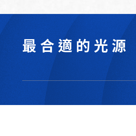
最合適的光源
302044新竹縣竹北市成功一街156號2樓
+886-3-6583766