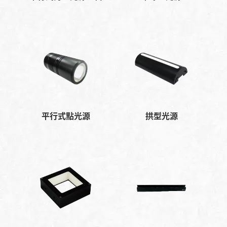
平行式點光源
拱型光源