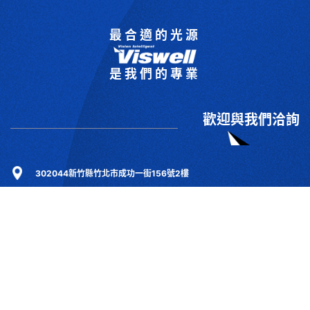
最合適的光源
是我們的專業
歡迎與我們洽詢
302044新竹縣竹北市成功一街156號2樓
+886-3-6583766
+886-3-6583266
sales@viswell.com.tw
產品目錄
關於宇創
技術研討
最新消息
下載專區
聯絡我們
支援服務
Copyrights © 2025 宇創視覺科技 Co.Ltd.All right reserved. Designed By
YCSEO