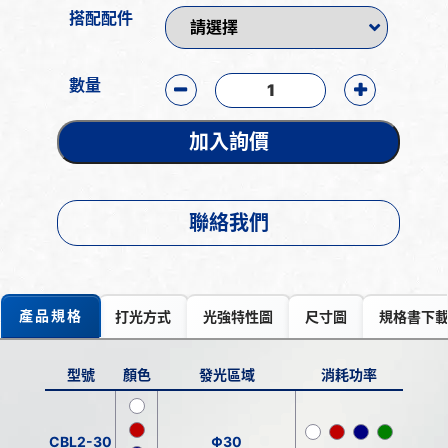
搭配配件
數量
加入詢價
聯絡我們
產品規格
打光方式
光強特性圖
尺寸圖
規格書下
型號
顏色
發光區域
消耗功率
CBL2-30
Φ30