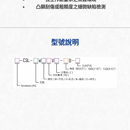
凸顯刮傷或粗糙度之細微缺陷檢測
型號說明