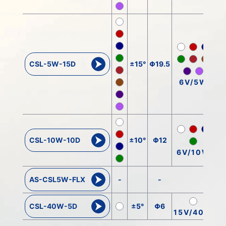
CSL-5W-15D
±15°
Φ19.5
6V/5W
CSL-10W-10D
±10°
Φ12
6V/10W
AS-CSL5W-FLX
-
-
CSL-40W-5D
±5°
Φ6
15V/40W