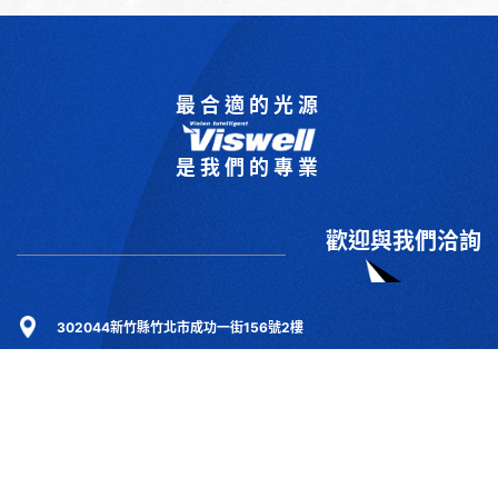
最合適的光源
是我們的專業
歡迎與我們洽詢
302044新竹縣竹北市成功一街156號2樓
+886-3-6583766
+886-3-6583266
sales@viswell.com.tw
產品目錄
關於宇創
技術研討
最新消息
下載專區
聯絡我們
支援服務