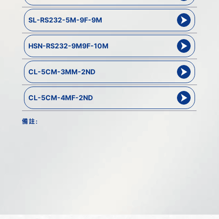
SL-RS232-5M-9F-9M
HSN-RS232-9M9F-10M
CL-5CM-3MM-2ND
CL-5CM-4MF-2ND
備註: