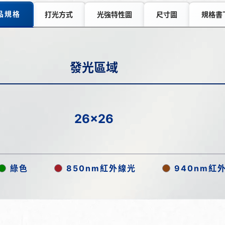
品規格
打光方式
光強特性圖
尺寸圖
規格書
發光區域
26x26
綠色
850nm紅外線光
940nm紅