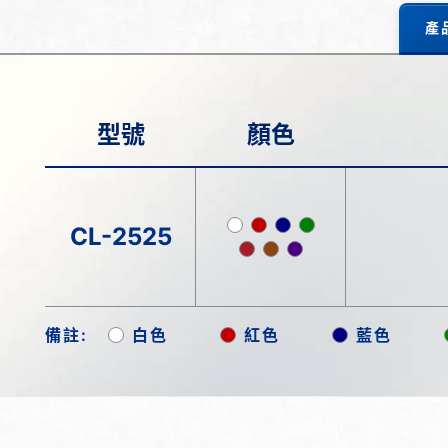
產
型號
顏色
CL-2525
備註:
白色
紅色
藍色