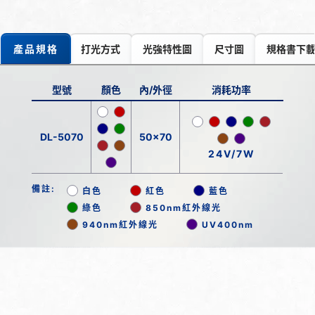
產品規格
打光方式
光強特性圖
尺寸圖
規格書下
型號
顏色
內/外徑
消耗功率
DL-5070
50x70
24V/7W
備註:
白色
紅色
藍色
綠色
850nm紅外線光
940nm紅外線光
UV400nm