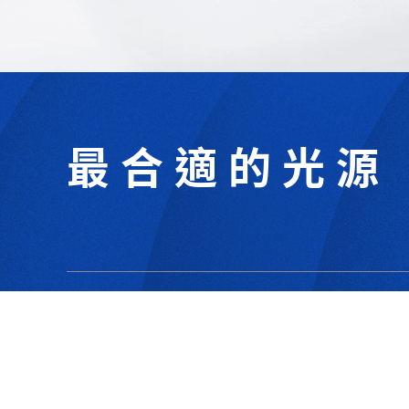
最合適的光源
302044新竹縣竹北市成功一街156號2樓
+886-3-6583766