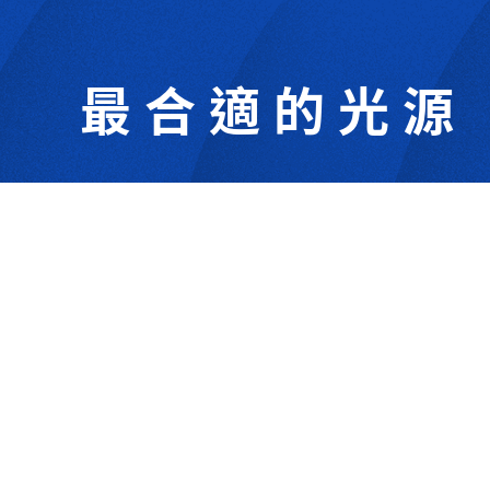
最合適的光源
302044新竹縣竹北市成功一街156號2樓
+886-3-6583766
+886-3-6583266
sales@viswell.com.tw