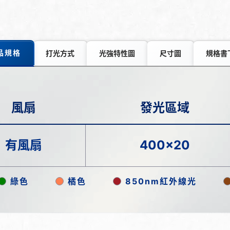
品規格
打光方式
光強特性圖
尺寸圖
規格書
風扇
發光區域
有風扇
400x20
綠色
橘色
850nm紅外線光