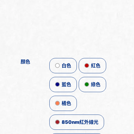
顏色
白色
紅色
藍色
綠色
橘色
850nm紅外線光