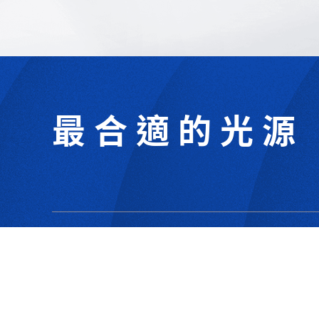
最合適的光源
302044新竹縣竹北市成功一街156號2樓
+886-3-6583766