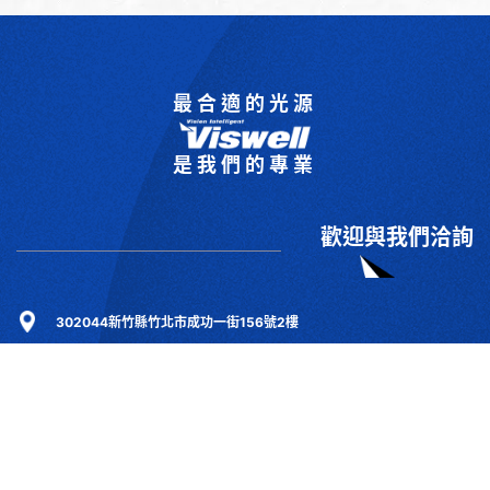
最合適的光源
是我們的專業
歡迎與我們洽詢
302044新竹縣竹北市成功一街156號2樓
+886-3-6583766
+886-3-6583266
sales@viswell.com.tw
產品目錄
關於宇創
技術研討
最新消息
下載專區
聯絡我們
支援服務