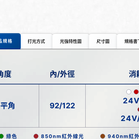
品規格
打光方式
光強特性圖
尺寸圖
規格書
角度
內/外徑
消
24V
水平角
92/122
24V
綠色
850nm紅外線光
940nm紅