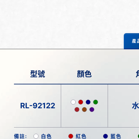
產
型號
顏色
RL-92122
備註:
白色
紅色
藍色