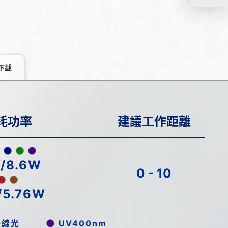
下載
耗功率
建議工作距離
/8.6W
0 - 10
/5.76W
外線光
UV400nm