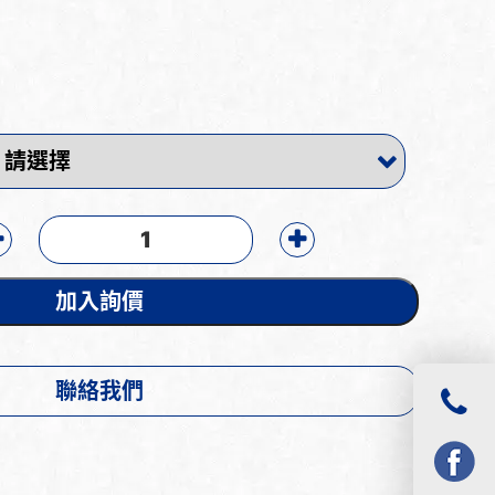
加入詢價
聯絡我們