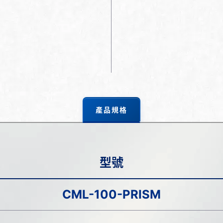
產品規格
型號
CML-100-PRISM