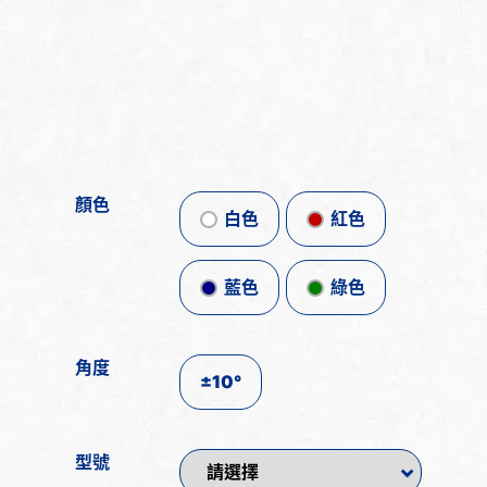
顏色
白色
紅色
藍色
綠色
角度
±10°
型號