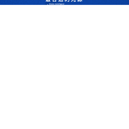
是我們的專業
歡迎與我們洽詢
302044新竹縣竹北市成功一街156號2樓
+886-3-6583766
+886-3-6583266
sales@viswell.com.tw
產品目錄
關於宇創
技術研討
最新消息
下載專區
聯絡我們
支援服務
Copyrights © 2025 宇創視覺科技 Co.Ltd.All right reserved. Designed By
YCSEO