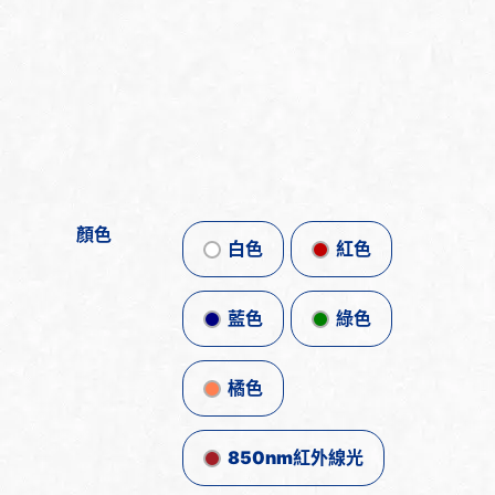
顏色
白色
紅色
藍色
綠色
橘色
850nm紅外線光