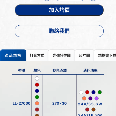
加入詢價
聯絡我們
產品規格
打光方式
光強特性圖
尺寸圖
規格書下
型號
顏色
發光區域
消耗功率
LL-27030
270x30
24V/33.6W
24V/16.9W