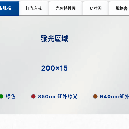
品規格
打光方式
光強特性圖
尺寸圖
規格書
發光區域
200x15
綠色
850nm紅外線光
940nm紅