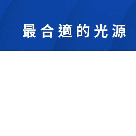
最合適的光源
302044新竹縣竹北市成功一街156號2樓
+886-3-6583766
+886-3-6583266
sales@viswell.com.tw