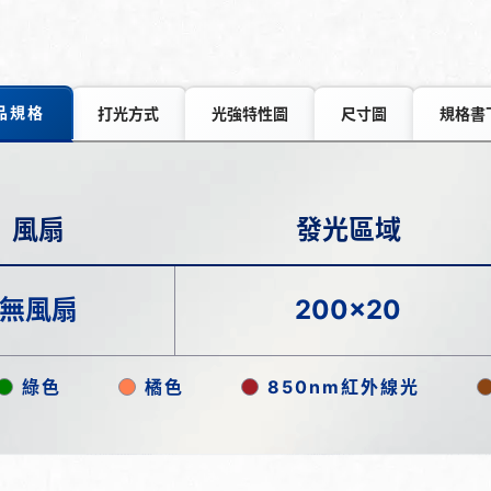
品規格
打光方式
光強特性圖
尺寸圖
規格書
風扇
發光區域
無風扇
200x20
綠色
橘色
850nm紅外線光