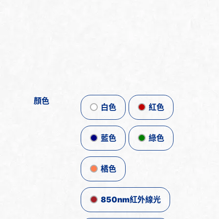
顏色
白色
紅色
藍色
綠色
橘色
850nm紅外線光