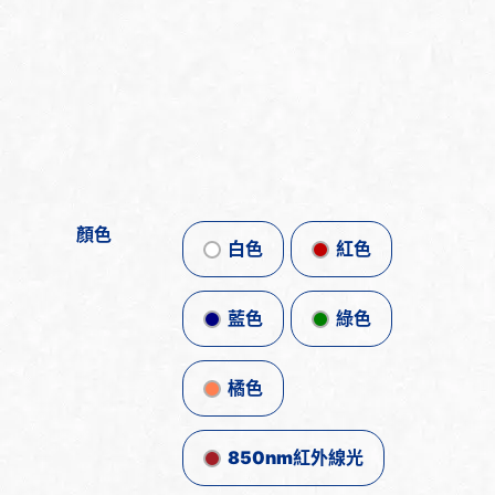
顏色
白色
紅色
藍色
綠色
橘色
850nm紅外線光