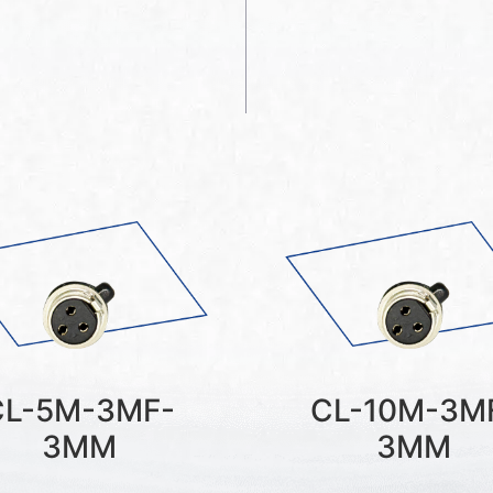
CL-5M-3MF-
CL-10M-3M
3MM
3MM