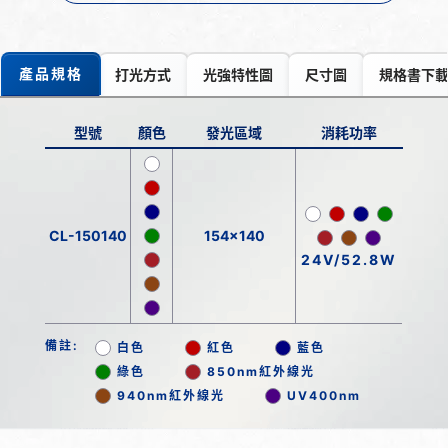
產品規格
打光方式
光強特性圖
尺寸圖
規格書下
型號
顏色
發光區域
消耗功率
CL-150140
154x140
24V/52.8W
備註:
白色
紅色
藍色
綠色
850nm紅外線光
940nm紅外線光
UV400nm