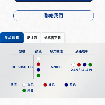
聯絡我們
產品規格
尺寸圖
規格書下載
型號
顏色
發光區域
消耗功率
CL-5050-HS
57x60
24V/14.4W
備註:
白色
紅色
藍色
綠色