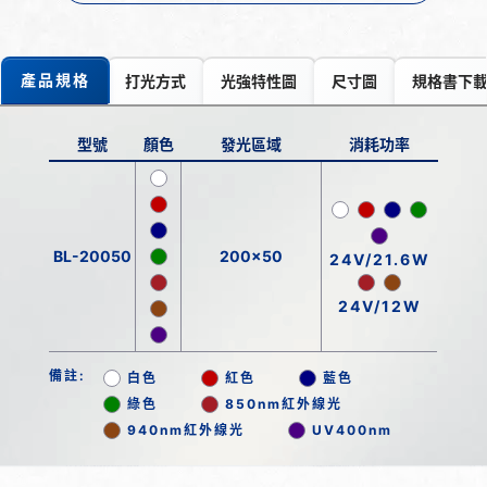
產品規格
打光方式
光強特性圖
尺寸圖
規格書下
型號
顏色
發光區域
消耗功率
BL-20050
200x50
24V/21.6W
24V/12W
備註:
白色
紅色
藍色
綠色
850nm紅外線光
940nm紅外線光
UV400nm