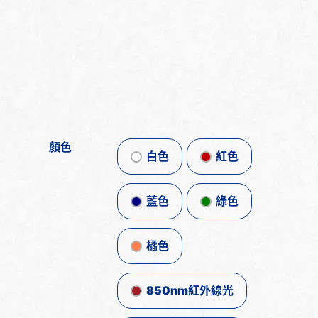
顏色
白色
紅色
藍色
綠色
橘色
850nm紅外線光