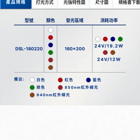
產品規格
打光方式
光強特性圖
尺寸圖
規格書下
型號
顏色
發光區域
消耗功率
24V/19.2W
DSL-180220
160x200
24V/12W
備註:
白色
紅色
藍色
綠色
850nm紅外線光
940nm紅外線光