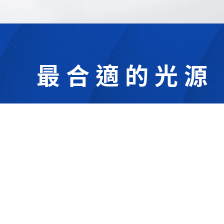
最合適的光源
302044新竹縣竹北市成功一街156號2樓
+886-3-6583766