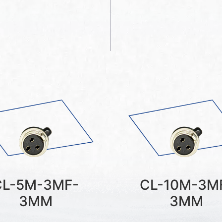
CL-5M-3MF-
CL-10M-3M
3MM
3MM