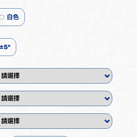
白色
±5°