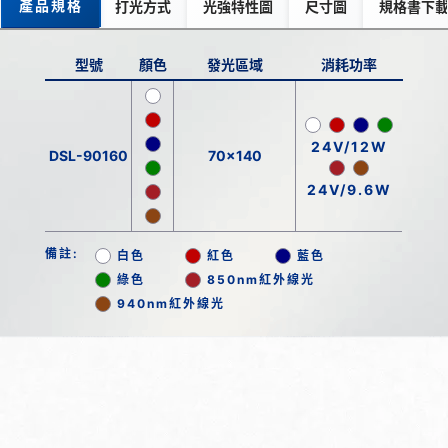
產品規格
打光方式
光強特性圖
尺寸圖
規格書下
型號
顏色
發光區域
消耗功率
24V/12W
DSL-90160
70x140
24V/9.6W
備註:
白色
紅色
藍色
綠色
850nm紅外線光
940nm紅外線光