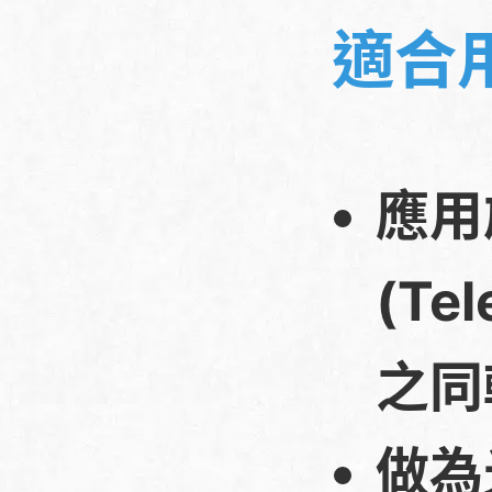
適合
應用
(Tel
之同
做為