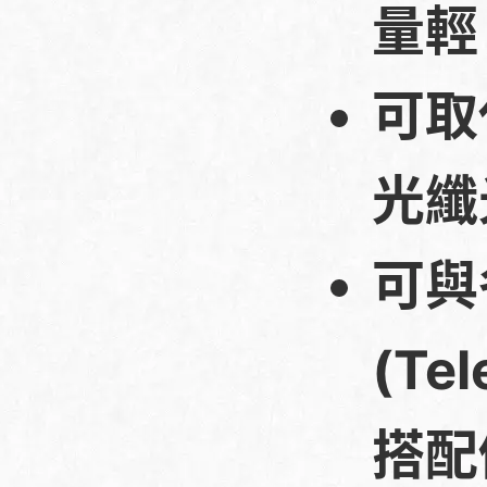
量輕
可取
光纖
可與
(Tel
搭配