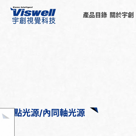
產品目錄
關於宇創
點光源/內同軸光源