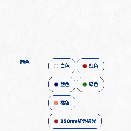
顏色
白色
紅色
藍色
綠色
橘色
850nm紅外線光