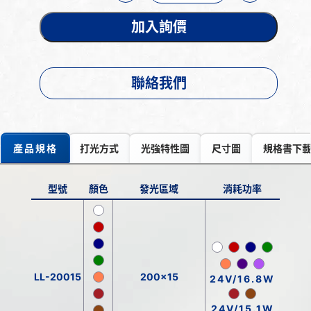
加入詢價
聯絡我們
產品規格
打光方式
光強特性圖
尺寸圖
規格書下
型號
顏色
發光區域
消耗功率
LL-20015
200x15
24V/16.8W
24V/15.1W