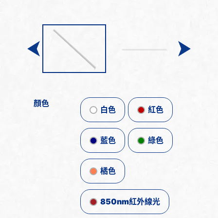
顏色
白色
紅色
藍色
綠色
橘色
850nm紅外線光