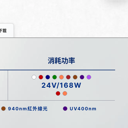
下載
消耗功率
24V/168W
940nm紅外線光
UV400nm