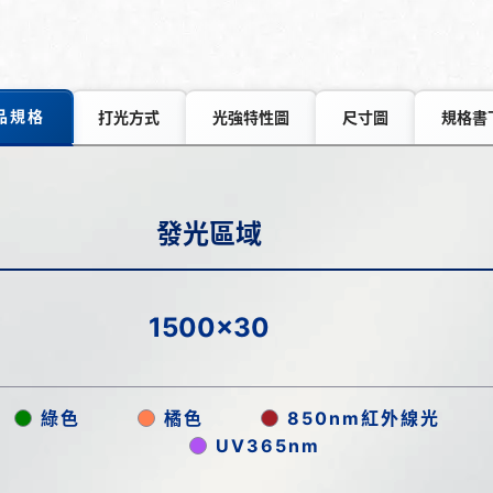
品規格
打光方式
光強特性圖
尺寸圖
規格書
發光區域
1500x30
綠色
橘色
850nm紅外線光
UV365nm