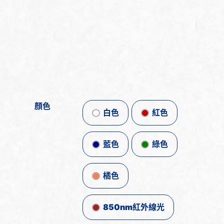
顏色
白色
紅色
藍色
綠色
橘色
850nm紅外線光