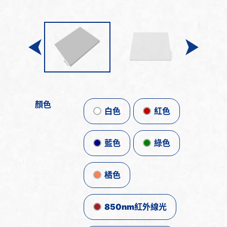
顏色
白色
紅色
藍色
綠色
橘色
850nm紅外線光