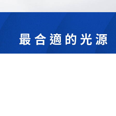
最合適的光源
302044新竹縣竹北市成功一街156號2樓
+886-3-6583766