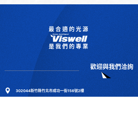
最合適的光源
是我們的專業
歡迎與我們洽詢
302044新竹縣竹北市成功一街156號2樓
+886-3-6583766
+886-3-6583266
sales@viswell.com.tw
產品目錄
關於宇創
技術研討
最新消息
下載專區
聯絡我們
支援服務