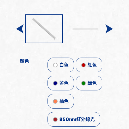
顏色
白色
紅色
藍色
綠色
橘色
850nm紅外線光