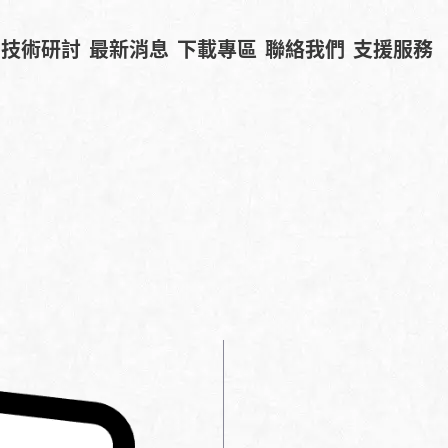
技術研討
最新消息
下載專區
聯絡我們
支援服務