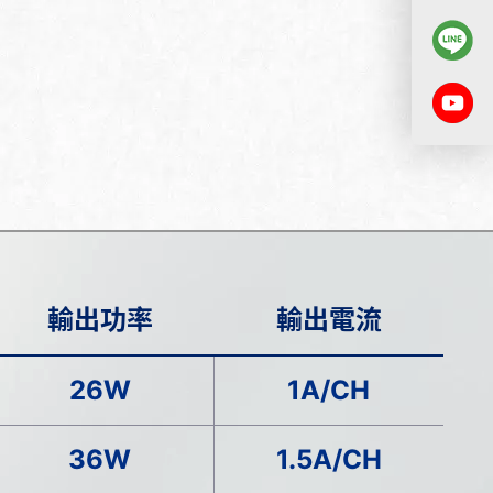
輸出功率
輸出電流
26W
1A/CH
36W
1.5A/CH