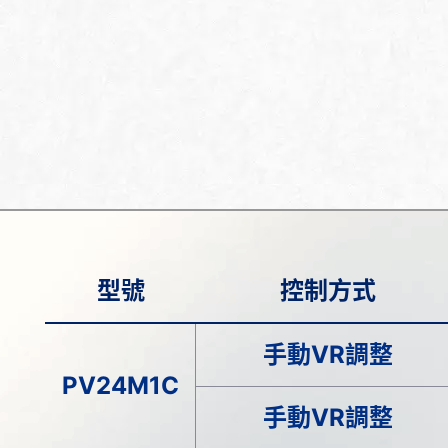
型號
控制方式
手動VR調整
PV24M1C
手動VR調整