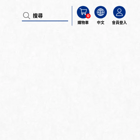
0
購物車
中文
會員登入