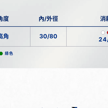
角度
內/外徑
消
高角
30/80
24
綠色