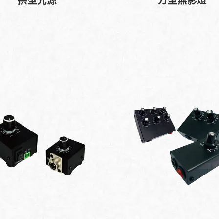
拱型光源
方型無影燈