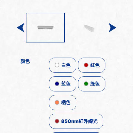
顏色
白色
紅色
藍色
綠色
橘色
850nm紅外線光