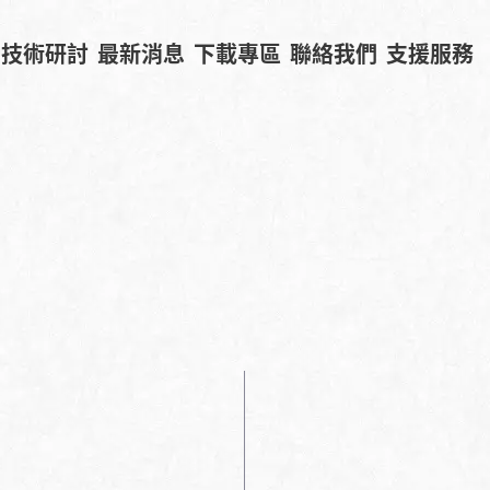
技術研討
最新消息
下載專區
聯絡我們
支援服務