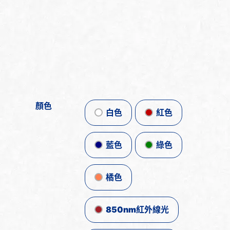
顏色
白色
紅色
藍色
綠色
橘色
850nm紅外線光