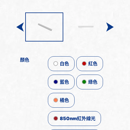
顏色
白色
紅色
藍色
綠色
橘色
850nm紅外線光