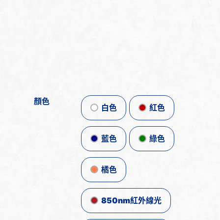
顏色
白色
紅色
藍色
綠色
橘色
850nm紅外線光